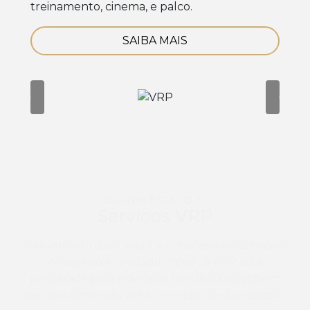
treinamento, cinema, e palco.
SAIBA MAIS
CONHEÇA OS
Serviços VRP
Não importa qual seja a sua necessidade, mas se
o negócio é unidade móvel, a VRP está
preparada para o desafio! Desde o projeto em
terceira dimensão até o processo de fabricação.