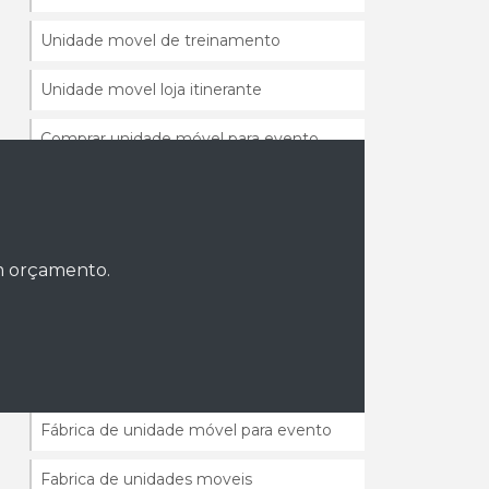
Unidade movel de treinamento
Unidade movel loja itinerante
Comprar unidade móvel para evento
Empresa de unidade móvel para evento
Fabricante de unidade móvel para
evento
um orçamento.
Fornecedor de camarim móvel para
eventos
Fornecedor de unidade móvel
Fábrica de unidade móvel para evento
Fabrica de unidades moveis