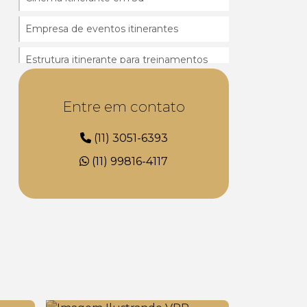
Empresa de eventos itinerantes
Estrutura itinerante para treinamentos
Estrutura móvel para saúde
Entre em contato
Eventos com unidades móveis
(11) 3051-6393
Eventos itinerantes em caminhão
(11) 99816-4117
Eventos móveis para empresas
Fabricação de unidades móveis sp
Locação de caminhão adaptado para
eventos
Locação de unidades móveis sp