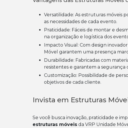
Vantagens das Estruturas Móveis
Versatilidade: As estruturas móveis podem ser adaptadas e customizadas de acordo com
as necessidades de cada evento.
Praticidade: Fáceis de montar e desmontar, as estruturas móveis proporcionam agilidade
na organização e logística dos evento
Impacto Visual: Com design inovador e atrativo, as estruturas móveis da VRP Unidade
Móvel garantem uma presença marc
Durabilidade: Fabricadas com materiais de alta qualidade, as estruturas móveis são
resistentes e garantem a segurança d
Customização: Possibilidade de personalização de acordo com a identidade visual e
objetivos de cada cliente.
Invista em Estruturas Móve
Se você busca inovação, praticidade e imp
estruturas móveis
da VRP Unidade Móvel