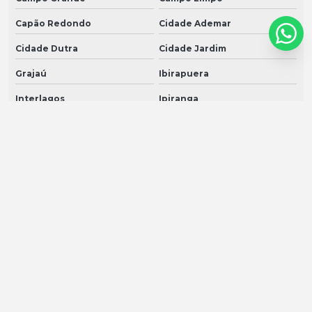
Capão Redondo
Cidade Ademar
Cidade Dutra
Cidade Jardim
Grajaú
Ibirapuera
Interlagos
Ipiranga
Itaim Bibi
Jabaquara
Jardim Ângela
Jardim América
Jardim Europa
Jardim Paulista
Jardim Paulistano
Jardim São Luiz
Jardins
Jockey Club
M'Boi Mirim
Moema
Morumbi
Parelheiros
Pedreira
Sacomã