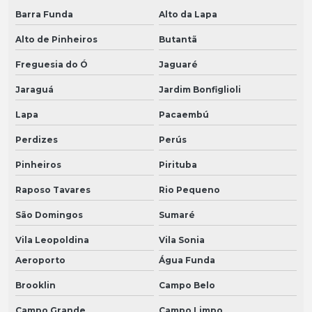
Barra Funda
Alto da Lapa
Alto de Pinheiros
Butantã
Freguesia do Ó
Jaguaré
Jaraguá
Jardim Bonfiglioli
Lapa
Pacaembú
Perdizes
Perús
Pinheiros
Pirituba
Raposo Tavares
Rio Pequeno
São Domingos
Sumaré
Vila Leopoldina
Vila Sonia
Aeroporto
Água Funda
Brooklin
Campo Belo
Campo Grande
Campo Limpo