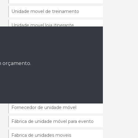
Unidade movel de treinamento
Unidade movel loja itinerante
Comprar unidade móvel para evento
Empresa de unidade móvel para evento
um orçamento.
Fabricante de unidade móvel para
evento
Fornecedor de camarim móvel para
eventos
Fornecedor de unidade móvel
Fábrica de unidade móvel para evento
Fabrica de unidades moveis