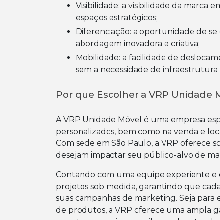
Visibilidade: a visibilidade da marca em eventos, feiras, ruas movimentadas, entre outros
espaços estratégicos;
Diferenciação: a oportunidade de se destacar da concorrência por meio de uma
abordagem inovadora e criativa;
Mobilidade: a facilidade de deslocamento e montagem da estrutura em locais diversos,
sem a necessidade de infraestrutura f
Por que Escolher a VRP Unidade M
A VRP Unidade Móvel é uma empresa espec
personalizados, bem como na venda e loc
Com sede em São Paulo, a VRP oferece sol
desejam impactar seu público-alvo de ma
Contando com uma equipe experiente e c
projetos sob medida, garantindo que cada
suas campanhas de marketing. Seja para e
de produtos, a VRP oferece uma ampla g