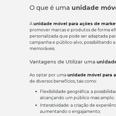
O que é uma
unidade móve
A
unidade móvel para ações de marke
promover marcas e produtos de forma efic
personalizada que pode ser adaptada para
campanha e público-alvo, possibilitando 
memoráveis.
Vantagens de Utilizar uma
unidad
Ao optar por uma
unidade móvel para 
de diversos benefícios, tais como:
Flexibilidade geográfica: a possibilidade de levar a campanha para diferentes regiões,
alcançando um público mais amplo;
Interatividade: a criação de experiências únicas e interativas para os consumidores,
aumentando o engajamento;