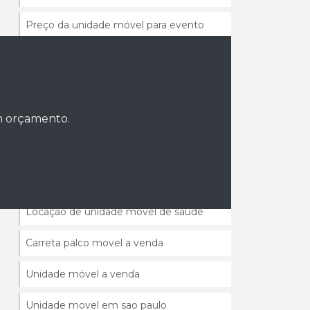
Preço da unidade móvel para evento
Preço da unidade móvel para evento sp
Carreta escritorio movel
um orçamento.
Carreta loja movel
Carreta unidade movel a venda
Unidade móvel escritório
Locação de unidade movel de saude
Carreta palco movel a venda
Unidade móvel a venda
Unidade movel em sao paulo