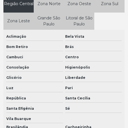
Região Central
Zona Norte
Zona Oeste
Zona Sul
Grande São
Litoral de São
Zona Leste
Paulo
Paulo
Aclimação
Bela Vista
Bom Retiro
Brás
Cambuci
Centro
Consolação
Higienópolis
Glicério
Liberdade
Luz
Pari
República
Santa Cecília
Santa Efigênia
Sé
Vila Buarque
Brasilândia
Cachoeirinha