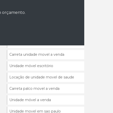
Preço da unidade móvel para evento
um orçamento.
Preço da unidade móvel para evento sp
Carreta escritorio movel
Carreta loja movel
Carreta unidade movel a venda
Unidade móvel escritório
Locação de unidade movel de saude
Carreta palco movel a venda
Unidade móvel a venda
Unidade movel em sao paulo