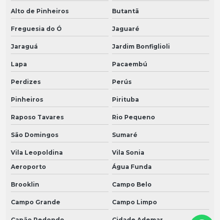
Alto de Pinheiros
Butantã
Freguesia do Ó
Jaguaré
Jaraguá
Jardim Bonfiglioli
Lapa
Pacaembú
Perdizes
Perús
Pinheiros
Pirituba
Raposo Tavares
Rio Pequeno
São Domingos
Sumaré
Vila Leopoldina
Vila Sonia
Aeroporto
Água Funda
Brooklin
Campo Belo
Campo Grande
Campo Limpo
Capão Redondo
Cidade Ademar