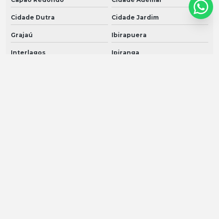
Cidade Dutra
Cidade Jardim
Grajaú
Ibirapuera
Interlagos
Ipiranga
Itaim Bibi
Jabaquara
Jardim Ângela
Jardim América
Jardim Europa
Jardim Paulista
Jardim Paulistano
Jardim São Luiz
Jardins
Jockey Club
M'Boi Mirim
Moema
Morumbi
Parelheiros
Pedreira
Sacomã
Santo Amaro
Saúde