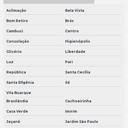
Aclimação
Bela Vista
Bom Retiro
Brás
Cambuci
Centro
Consolação
Higienópolis
Glicério
Liberdade
Luz
Pari
República
Santa Cecília
Santa Efigênia
Sé
Vila Buarque
Brasilândia
Cachoeirinha
Casa Verde
Imirim
Jaçanã
Jardim São Paulo