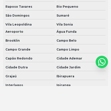
Raposo Tavares
Rio Pequeno
São Domingos
Sumaré
Vila Leopoldina
Vila Sonia
Aeroporto
Água Funda
Brooklin
Campo Belo
Campo Grande
Campo Limpo
Capão Redondo
Cidade Ademar
Cidade Dutra
Cidade Jardim
Grajaú
Ibirapuera
Interlagos
Ipiranga
Itaim Bibi
Jabaquara
Jardim Ângela
Jardim América