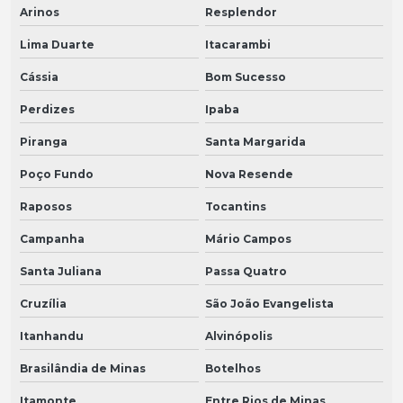
Arinos
Resplendor
Lima Duarte
Itacarambi
Cássia
Bom Sucesso
Perdizes
Ipaba
Piranga
Santa Margarida
Poço Fundo
Nova Resende
Raposos
Tocantins
Campanha
Mário Campos
Santa Juliana
Passa Quatro
Cruzília
São João Evangelista
Itanhandu
Alvinópolis
Brasilândia de Minas
Botelhos
Itamonte
Entre Rios de Minas