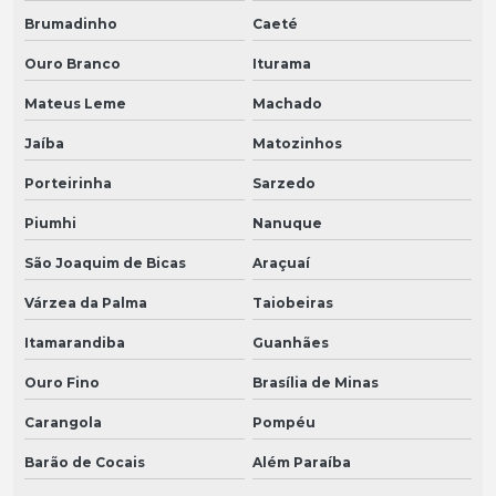
Brumadinho
Caeté
Ouro Branco
Iturama
Mateus Leme
Machado
Jaíba
Matozinhos
Porteirinha
Sarzedo
Piumhi
Nanuque
São Joaquim de Bicas
Araçuaí
Várzea da Palma
Taiobeiras
Itamarandiba
Guanhães
Ouro Fino
Brasília de Minas
Carangola
Pompéu
Barão de Cocais
Além Paraíba