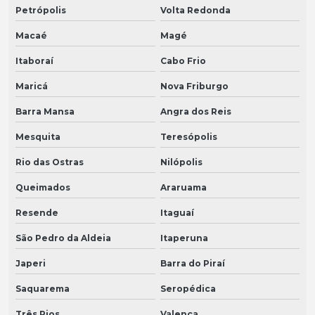
Petrópolis
Volta Redonda
Macaé
Magé
Itaboraí
Cabo Frio
Maricá
Nova Friburgo
Barra Mansa
Angra dos Reis
Mesquita
Teresópolis
Rio das Ostras
Nilópolis
Queimados
Araruama
Resende
Itaguaí
São Pedro da Aldeia
Itaperuna
Japeri
Barra do Piraí
Saquarema
Seropédica
Três Rios
Valença