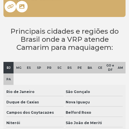
Principais cidades e regiões do
Brasil onde a VRP atende
Camarim para maquiagem:
GO e
RJ
MG
ES
SP
PR
SC
RS
PE
BA
CE
AM
DF
PA
Rio de Janeiro
São Gonçalo
Duque de Caxias
Nova Iguaçu
Campos dos Goytacazes
Belford Roxo
Niterói
São João de Meriti