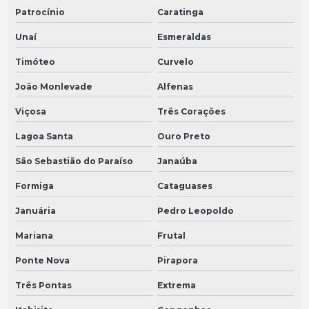
Patrocínio
Caratinga
Unaí
Esmeraldas
Timóteo
Curvelo
João Monlevade
Alfenas
Viçosa
Três Corações
Lagoa Santa
Ouro Preto
São Sebastião do Paraíso
Janaúba
Formiga
Cataguases
Januária
Pedro Leopoldo
Mariana
Frutal
Ponte Nova
Pirapora
Três Pontas
Extrema