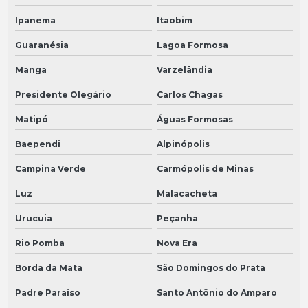
Ipanema
Itaobim
Guaranésia
Lagoa Formosa
Manga
Varzelândia
Presidente Olegário
Carlos Chagas
Matipó
Águas Formosas
Baependi
Alpinópolis
Campina Verde
Carmópolis de Minas
Luz
Malacacheta
Urucuia
Peçanha
Rio Pomba
Nova Era
Borda da Mata
São Domingos do Prata
Padre Paraíso
Santo Antônio do Amparo