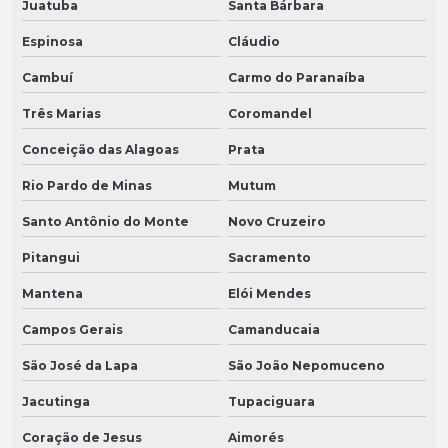
Juatuba
Santa Bárbara
Espinosa
Cláudio
Cambuí
Carmo do Paranaíba
Três Marias
Coromandel
Conceição das Alagoas
Prata
Rio Pardo de Minas
Mutum
Santo Antônio do Monte
Novo Cruzeiro
Pitangui
Sacramento
Mantena
Elói Mendes
Campos Gerais
Camanducaia
São José da Lapa
São João Nepomuceno
Jacutinga
Tupaciguara
Coração de Jesus
Aimorés