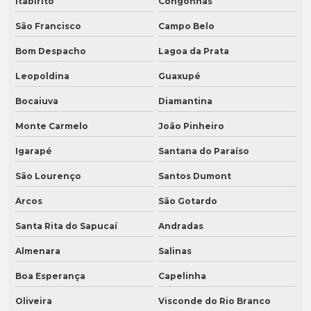
Itabirito
Congonhas
São Francisco
Campo Belo
Bom Despacho
Lagoa da Prata
Leopoldina
Guaxupé
Bocaiuva
Diamantina
Monte Carmelo
João Pinheiro
Igarapé
Santana do Paraíso
São Lourenço
Santos Dumont
Arcos
São Gotardo
Santa Rita do Sapucaí
Andradas
Almenara
Salinas
Boa Esperança
Capelinha
Oliveira
Visconde do Rio Branco