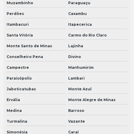
Muzambinho
Paraguaçu
Perdões
Caxambu
Itambacuri
Itapecerica
Santa Vitória
Carmo do Rio Claro
Monte Santo de Minas
Lajinha
Conselheiro Pena
Divino
Campestre
Manhumirim
Paraisópolis
Lambari
Jaboticatubas
Monte Azul
Ervália
Monte Alegre de Minas
Medina
Barroso
Turmalina
Vazante
Simonésia
Caraí