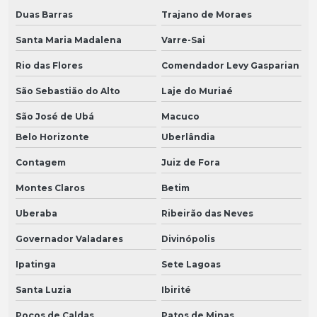
Duas Barras
Trajano de Moraes
Santa Maria Madalena
Varre-Sai
Rio das Flores
Comendador Levy Gasparian
São Sebastião do Alto
Laje do Muriaé
São José de Ubá
Macuco
Belo Horizonte
Uberlândia
Contagem
Juiz de Fora
Montes Claros
Betim
Uberaba
Ribeirão das Neves
Governador Valadares
Divinópolis
Ipatinga
Sete Lagoas
Santa Luzia
Ibirité
Poços de Caldas
Patos de Minas