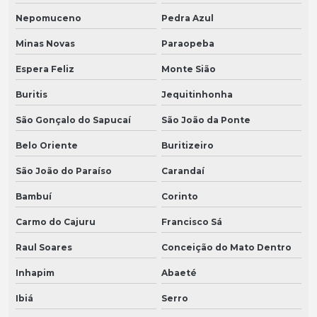
Nepomuceno
Pedra Azul
Minas Novas
Paraopeba
Espera Feliz
Monte Sião
Buritis
Jequitinhonha
São Gonçalo do Sapucaí
São João da Ponte
Belo Oriente
Buritizeiro
São João do Paraíso
Carandaí
Bambuí
Corinto
Carmo do Cajuru
Francisco Sá
Raul Soares
Conceição do Mato Dentro
Inhapim
Abaeté
Ibiá
Serro